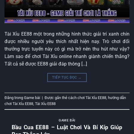
Tài Xỉu EE88 một trong những hình thức giải trí xanh chín
được nhiều người yêu thích nhất hiện nay. Trò chơi đổi
thưởng trực tuyến này có gì mà trở nên thu hút như vậy?
Làm sao để chơi Tài Xỉu online nhanh giành chiến thắng?
Tất cả sẽ được EE88 giải đáp thông […]
TIẾP TỤC ĐỌC
→
Đăng trong
Game bài
|
Được gắn thẻ
cách chơi Tài Xỉu EE88
,
hướng dẫn
chơi Tài Xỉu EE88
,
Tài Xỉu EE88
GAME BÀI
Bầu Cua EE88 – Luật Chơi Và Bí Kíp Giúp