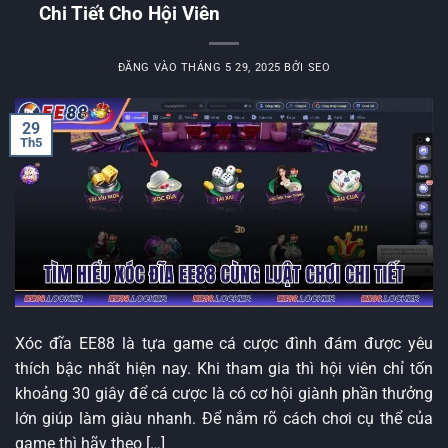
Chi Tiết Cho Hội Viên
ĐĂNG VÀO
THÁNG 5 29, 2025
BỞI
SEO
29
Th5
Xóc đĩa EE88 là tựa game cá cược đình đám được yêu
thích bậc nhất hiện nay. Khi tham gia thì hội viên chỉ tốn
khoảng 30 giây để cá cược là có cơ hội giành phần thưởng
lớn giúp làm giàu nhanh. Để nắm rõ cách chơi cụ thể của
game thì hãy theo […]