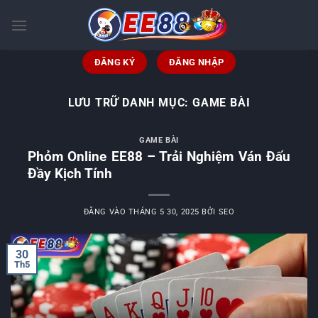
Bỏ
qua
nội
dung
ĐĂNG KÝ
ĐĂNG NHẬP
LƯU TRỮ DANH MỤC:
GAME BÀI
GAME BÀI
Phỏm Online EE88 – Trải Nghiệm Ván Đấu
Đầy Kịch Tính
ĐĂNG VÀO
THÁNG 5 30, 2025
BỞI
SEO
30
Th5